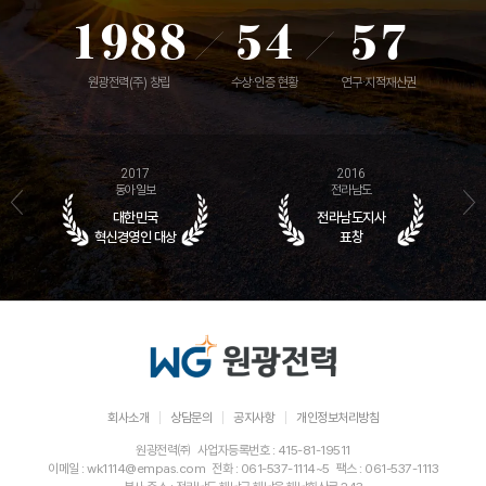
1
9
8
8
5
4
5
7
2
0
9
9
6
5
6
8
원광전력(주) 창립
수상·인증 현황
연구·지적재산권
3
1
0
0
7
6
7
9
2017
2016
4
2
1
1
8
7
8
0
동아일보
전라남도
대한민국
전라남도지사
5
3
2
2
9
8
9
1
혁신경영인 대상
표창
6
4
3
3
0
9
0
2
7
5
4
4
1
0
1
3
8
6
5
5
2
1
2
4
회사소개
상담문의
공지사항
개인정보처리방침
9
7
6
6
3
2
3
5
원광전력㈜
사업자등록번호 : 415-81-19511
이메일 : wk1114@empas.com
전화 : 061-537-1114~5
팩스 : 061-537-1113