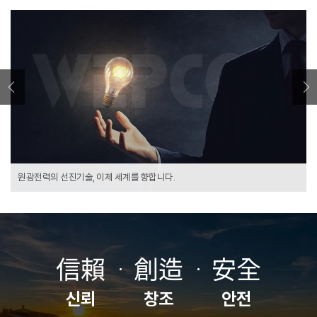
0
1
0
0
2
1
1
0
오늘보다 더 기대되는 내일, 원광전력이 만들어갑니다.
3
2
2
1
신재생에너지 통합솔루션을 제공하는 글로벌 전문기업!
4
3
3
0
0
2
원광전력의 선진기술, 이제 세계를 향합니다.
5
4
4
1
0
1
3
오늘보다 더 기대되는 내일, 원광전력이 만들어갑니다.
6
5
5
2
1
2
4
신재생에너지 통합솔루션을 제공하는 글로벌 전문기업!
信賴
創造
安全
7
6
6
3
2
3
5
신뢰
창조
안전
0
8
7
7
4
3
4
6