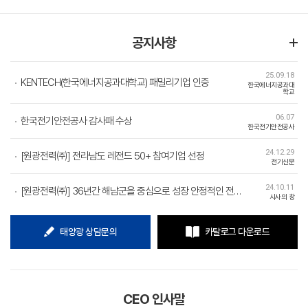
공지사항
25.09.18
KENTECH(한국에너지공과대학교) 패밀리기업 인증
한국에너지공과대
학교
06.07
한국전기안전공사 감사패 수상
한국전기안전공사
24.12.29
[원광전력㈜] 전라남도 레전드 50+ 참여기업 선정
전기신문
24.10.11
[원광전력㈜] 36년간 해남군을 중심으로 성장 안정적인 전력 공급·전력 인프라 확장에 기여
시사의 창
태양광 상담문의
카탈로그 다운로드
CEO 인사말