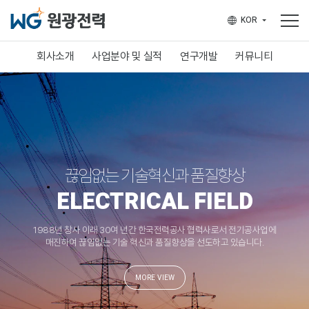
KOR
English
회사소개
사업분야 및 실적
연구개발
커뮤니티
인사말
사업분야
연구분야
News & Notice
회사개요
사업실적
연구실적
태양광 상담 문의
연혁 및 수상
주요 파트너
끊임없는 기술혁신과 품질향상
오시는 길
ELECTRICAL FIELD
1988년 창사 이래 30여 년간 한국전력공사 협력사로서 전기공사업에
매진하여 끊임없는 기술 혁신과 품질향상을 선도하고 있습니다.
MORE VIEW