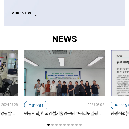
MORE VIEW
NEWS
2024.08.28
2026.06.02
그린리모델링
ReSCO 등
[KEET 2024] 원광전력㈜, 영농형 태양광발전 시스템·EV 재사용 리튬이온 배터리 등 선봬
원광전력, 한국건설기술연구원 그린리모델링 기술개발 참여
원광전력㈜,