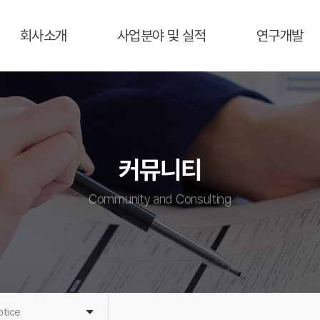
회사소개
사업분야 및 실적
연구개발
인사말
사업분야
연구분야
회사개요
사업실적
연구실적
연혁 및 수상
커뮤니티
주요 파트너
오시는 길
Community and Consulting
tice