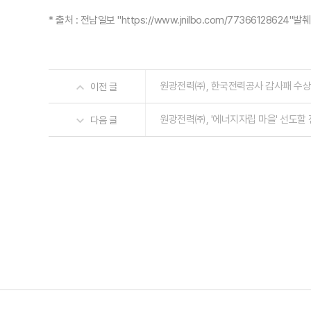
* 출처 : 전남일보 "
https://www.jnilbo.com/77366128624
"발췌
원광전력㈜, 한국전력공사 감사패 수상
이전 글
원광전력㈜, '에너지자립 마을' 선도할
다음 글