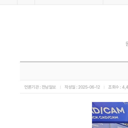
회사소개
사업분야 및 실적
연구개발
커뮤니티
News & No
태양광 상담
언론기관 :
전남일보
작성일 :
2025-06-12
조회수 :
4,