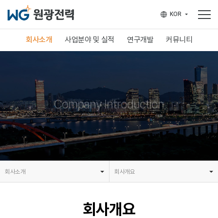
KOR
English
회사소개
사업분야 및 실적
연구개발
커뮤니티
인사말
사업분야
연구분야
News & Notice
회사개요
사업실적
연구실적
태양광 상담 문의
연혁 및 수상
Company Introduction
주요 파트너
오시는 길
회사소개
회사개요
회사소개
인사말
사업분야 및 실적
연구개발
커뮤니티
회사개요
연혁 및 수상
주요 파트너
오시는 길
회사개요