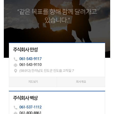
“같은 목표를 향해 함께 달려가고
있습니다.”
주식회사 만성
061-543-9117
061-543-9110
(58912) 전라남도 진도군 진도읍 고작길 7
지도보기
회사개요
주식회사 벽상
061-537-1112
061-800-8861