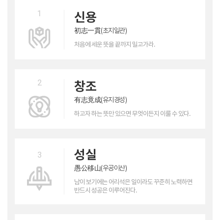
1
신용
初志一貫(초지일관)
처음에 세운 뜻을 끝까지
밀고가라.
2
창조
有志竟成(유지경성)
하고자 하는 뜻만 있으면
무엇이든지 이룰 수 있다.
성실
3
愚公移山(우공이산)
남이 보기에는 어리석은 일이라도 꾸준히 노력하면
반드시 성공은 이루어진다.