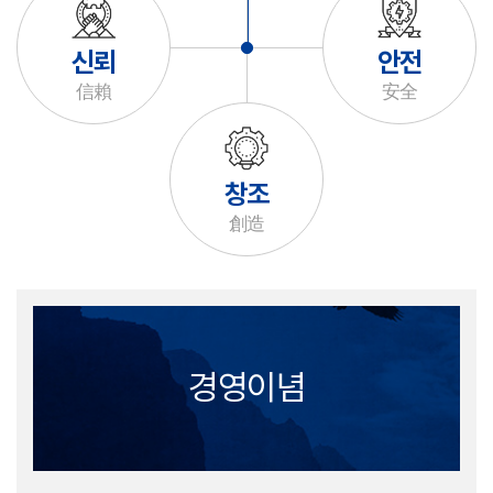
신뢰
안전
信賴
安全
창조
創造
경영이념