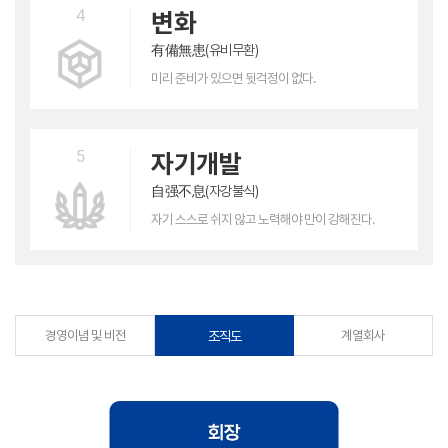
4
변화
有備無患(유비무환)
미리 준비가 있으면
뒷걱정이 없다.
5
자기개발
自强不息(자강불식)
자기 스스로 쉬지 않고
노력해야 만이 강해진다.
경영이념 및 비전
조직도
계열회사