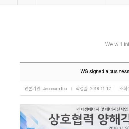
Company
Business
R & D
Community
News & No
Consulting
We will i
WG signed a business 
언론기관 :
Jeonnam Ilbo
작성일 :
2018-11-12
조회수