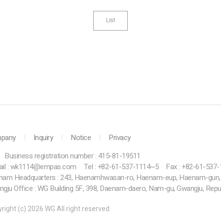
List
pany
Inquiry
Notice
Privacy
Business registration number : 415-81-19511
ail : wk1114@empas.com
Tel : +82-61-537-1114~5
Fax : +82-61-537
am Headquarters : 243, Haenamhwasan-ro, Haenam-eup, Haenam-gun, J
gju Office : WG Building 5F, 398, Daenam-daero, Nam-gu, Gwangju, Repu
right (c) 2026 WG All right reserved