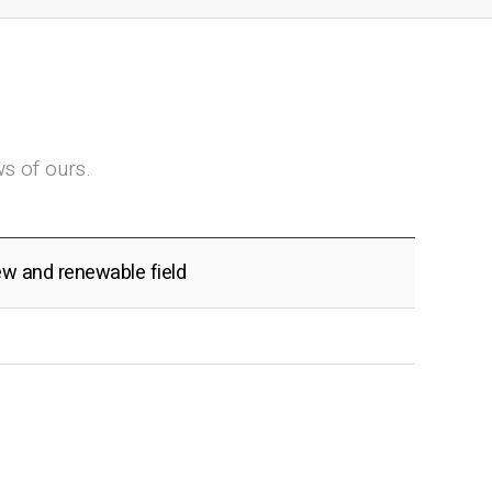
Kakao
URL
s of ours.
ew and renewable field