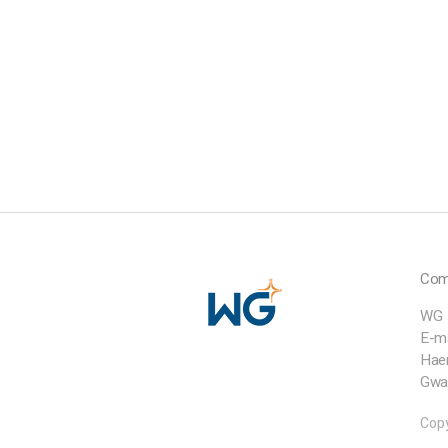
Com
WG
E-m
Haen
Gwan
Copy