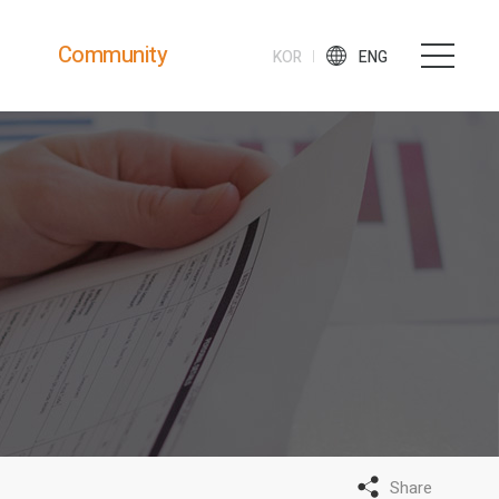
Community
KOR
ENG
News & Notice
e
Consulting
Share