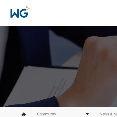
Hi
M
Community
News & No