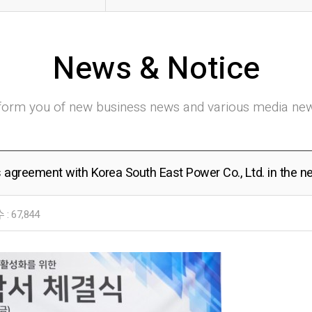
tice
News & Notice
nform you of new business news and various media new
agreement with Korea South East Power Co., Ltd. in the n
 :
67,844