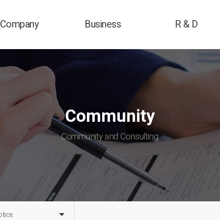
Company
Business
R & D
Greetings
Business Areas
Research Field
Overview
Business Performance
Research Performanc
story & Awards
Community
ajor Partners
Directions
Community and Consulting
tice