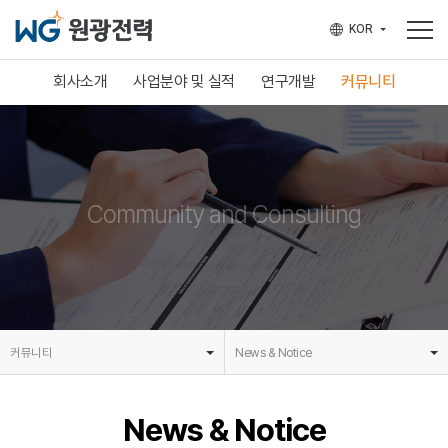
KOR
English
회사소개
사업분야 및 실적
연구개발
커뮤니티
인사말
사업분야
연구분야
News & Notice
회사개요
사업실적
연구실적
태양광 상담 문의
연혁 및 수상
Community and Consulting
주요 파트너
오시는 길
커뮤니티
News & Notice
회사소개
News & Notice
사업분야 및 실적
연구개발
커뮤니티
태양광 상담 문의
News & Notice