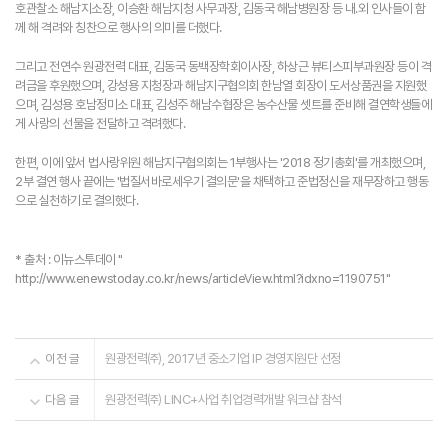
호관찰소 해남지소장, 이승환 해남지청 사무과장, 김동국 해남병원장 등 내.외 인사들이 함
께 해 격려와 칭찬으로 행사의 의미를 더했다.
그리고 전연수 원광전력 대표, 김동국 동백장학회이사장, 하상근 뷰티스피부과원장 등이 격
려금을 후원했으며, 강성용 지청장과 해남지구협의회 한남열 회장이 도서상품권을 지원했
으며, 김성용 호남정미소 대표, 김성주 해남수협장은 농수산물 셋트를 준비해 결연학생들에
게 사랑의 선물을 전달하고 격려했다.
한편, 이에 앞서 법사랑위원 해남지구협의회는 1부행사는 '2018 정기총회'를 개최했으며,
2부 결연 행사 끝에는 '법질서바로세우기 결의문'을 채택하고 준법정신을 재무장하고 행동
으로 실천하기로 결의했다.
* 출처 : 이뉴스투데이 "
http://www.enewstoday.co.kr/news/articleView.html?idxno=1190751
"
이전 글
원광전력㈜, 2017년 중소기업 IP 경영지원단 선정
다음 글
원광전력㈜ LINC+사업 취업경력개발 워크샵 참석